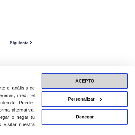
Siguiente
ACEPTO
te el análisis de
ereses, medir el
Personalizar
ontenido. Puedes
ión a eventos
Política de privacidad de RRSS
rma alternativa,
Política de cookies
Denegar
rgar o negar tu
 visitar nuestra
DISEÑO WEB:
BULEBOO ESTUDIO