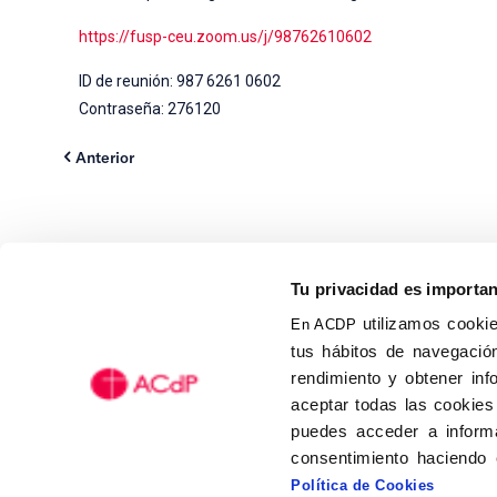
https://fusp-ceu.zoom.us/j/98762610602
ID de reunión: 987 6261 0602
Contraseña: 276120
Anterior
Tu privacidad es importa
utilizamos cookie
En ACDP
tus hábitos de navegación
Calle Isaac Peral, 58 C.P.: 2
rendimiento y obtener inf
Tel (+34) 91 456 63 27
aceptar todas las cookies
Fax: (+34) 91 535 19 98
puedes acceder a informa
acdp@acdp.es
consentimiento haciendo 
Política de Cookies