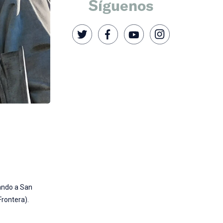
Síguenos
iando a San
Frontera).