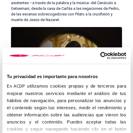
asistentes –a través de la palabra y la música- del Cenáculo a
Getsemaní, desde la casa de Caifás a las negaciones de Pedro,
de las escenas sobrecogedoras con Pilato a la crucifixión y
muerte de Jesús de Nazaret.
Tu privacidad es importante para nosotros
utilizamos cookies propias y de terceros para
En ACDP
mejorar nuestros servicios mediante el análisis de tus
hábitos de navegación, para personalizar los anuncios y
el contenido según tus intereses, medir el rendimiento y
Pedro Domínguez Fernández, Joaquín López-Sáez,
Leonardo Sánchez Acevedo, Francisco Robles Rodríguez,
obtener información sobre las audiencias que vieron los
Manuel Jesús Roldán Salgueiro, Beatriz Hoster Cabo,
anuncios y el contenido. Puedes aceptar todas las
Javier Rubio Rodríguez, Agustín García Rodero y Jaime
cookies y seguir navegando haciendo clic en el botón
Javier Domingo Martínez
prestaron su voz a la interpretación