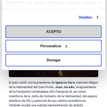
“ACEPTO”; de forma alternativa, puedes acceder a
de los textos. El cuarteto
Música Sacra Hispalense
y el
organista de la Basílica,
Pedro Luengo
, realizaron el
información más detallada y cambiar tus preferencias
acompañamiento musical.
antes de otorgar o negar tu consentimiento haciendo clic
Detalles
en el botón "Personalizar". Para más información puedes
visitar nuestra
Política de Cookies
ACEPTO
Personalizar
Denegar
El acto contó con la presencia de
Ignacio Soro
, Hermano Mayor
de la Hermandad del Gran Poder;
Juan Jurado
, vicepresidente
de la Fundación Universitaria CEU Fernando III; así como
miembros de la Junta de Gobierno de la Hermandad, del equipo
directivo de CEU y personal de sus centros académicos.
También acudió una nutrida representación de ámbito