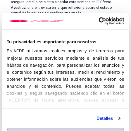
asegura: de ello se sienta a hablar esta semana en El Efecto
Avestruz, una entrevista en la que reflexiona sobre el estado
actual de la educación católica en España.
Tu privacidad es importante para nosotros
utilizamos cookies propias y de terceros para
En ACDP
mejorar nuestros servicios mediante el análisis de tus
hábitos de navegación, para personalizar los anuncios y
el contenido según tus intereses, medir el rendimiento y
obtener información sobre las audiencias que vieron los
EL EFECTO AVESTRUZ
anuncios y el contenido. Puedes aceptar todas las
cookies y seguir navegando haciendo clic en el botón
Cuando vienen curvas, ¿metes la cabeza bajo tierra o encaras el
“ACEPTO”; de forma alternativa, puedes acceder a
desafío de frente? Dicen que a los avestruces les tira la primera
opción, pero estamos convencidos de que hay otra manera de
información más detallada y cambiar tus preferencias
afrontar los retos.
antes de otorgar o negar tu consentimiento haciendo clic
Detalles
en el botón "Personalizar". Para más información puedes
De esta intuición nace El Efecto Avestruz: una serie de
entrevistas de la Asociación Católica de Propagandistas (ACdP)
visitar nuestra
Política de Cookies