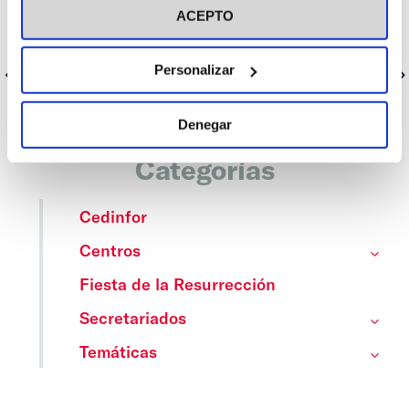
para responder a los debates que nos tocan más de cerca. Sin
ACEPTO
pelos en la lengua, pero con el humor y la esperanza por
bandera. ¿Te sumas?
Personalizar
Anterior
Siguiente
Denegar
Categorías
Cedinfor
Centros
Fiesta de la Resurrección
Secretariados
Temáticas