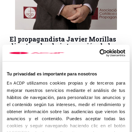
El propagandista Javier Morillas
diserta sobre la integración de los
inmigrantes en la sociedad
14 de septiembre de 2020
Tu privacidad es importante para nosotros
La Asociación Católica de Propagandistas (ACdP) organizó
junto a la Asociación de Antiguos Alumnos y Antiguas Alumnas
utilizamos cookies propias y de terceros para
En ACDP
de Don Bosco de Córdoba, la segunda edición de la Escuela de
mejorar nuestros servicios mediante el análisis de tus
Formación Sociopolítica.
hábitos de navegación, para personalizar los anuncios y
En esta ocasión, las distintas ponencias abordan la situación
el contenido según tus intereses, medir el rendimiento y
social de las personas inmigrantes con el título “Inmigrantes y
obtener información sobre las audiencias que vieron los
Refugiados: El joven en riesgo de exclusión”. El primer ponente
anuncios y el contenido. Puedes aceptar todas las
fue el catedrático de economía de la Universidad CEU San Pablo
cookies y seguir navegando haciendo clic en el botón
y miembro de la ACdP, Javier Morillas Gómez, que disertó sobre
los avances y amenazas para la población inmigrante con una