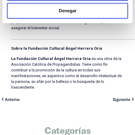
en Sociología de las Políticas Públicas. Es colaborador habitual
Denegar
en medios como Okdiario u Hoy Aragón. Además del libro que
nos ocupa, ha escrito
El Estado David
(Unión Editorial), una
propuesta de reforma de los sistemas de gobierno para
asegurar el bienestar social.
…………………………………………………………………………………………………………………………
Sobre la Fundación Cultural Ángel Herrera Oria
La Fundación Cultural Ángel Herrera Oria
es una obra de la
Asociación Católica de Propagandistas. Tiene como fin
contribuir a la promoción de la cultura en todas sus
manifestaciones, en aspectos como el desarrollo intelectual de
la persona, su afán por la belleza o la búsqueda de lo
trascendente.
Anterior
Siguiente
Categorías