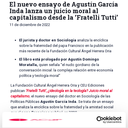
El nuevo ensayo de Agustín García
Inda lanza un juicio moral al
capitalismo desde la ‘Fratelli Tutti’
11 de diciembre de 2022
El jurista y doctor en Sociología
analiza la encíclica
sobre la fraternidad del papa Francisco en la publicación
más reciente de la Fundación Cultural Ángel Herrera Oria
El libro está prologado por Agustín Domingo
Moratalla,
quien señala “el nudo gordiano de la
conversación inicial: la compleja relación entre economía
política y teología moral”
La Fundación Cultural Ángel Herrera Oria y CEU Ediciones
publican
‘Fratelli Tutti’, ¿ideología en la teología? Juicio moral al
capitalismo
,
el nuevo ensayo del doctor en Sociología de las
Políticas Públicas
Agustín García Inda.
Se trata de un ensayo
que analiza la encíclica sobre la fraternidad y la amistad social
que el
papa Francisco
publicó en 2020.
A partir del texto pontificio, García Inda
somete a un juicio
moral el capitalismo como sistema económico, y