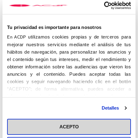
Tu privacidad es importante para nosotros
utilizamos cookies propias y de terceros para
En ACDP
mejorar nuestros servicios mediante el análisis de tus
hábitos de navegación, para personalizar los anuncios y
el contenido según tus intereses, medir el rendimiento y
Luis Belda Soriano
obtener información sobre las audiencias que vieron los
anuncios y el contenido. Puedes aceptar todas las
Campos Górriz también llevó una vida marcada por
su
compromiso con la fe católica
. Nació en Valencia y
cookies y seguir navegando haciendo clic en el botón
estudió en Madrid, a la vez que viajaba por Europa junto al
“ACEPTO”; de forma alternativa, puedes acceder a
primer presidente de la ACdP, Ángel Herrera Oria. Desempeñó
información más detallada y cambiar tus preferencias
varios cargos dentro del Apostolado seglar – fue, entre
antes de otorgar o negar tu consentimiento haciendo clic
otros,
secretario general de la ACdP, del CEU y de la
Detalles
Escuela de Periodismo de El Debate
-, y en 1933 se casó con
en el botón "Personalizar". Para más información puedes
Carmen de Arteche, aunque ella falleció poco después. La
visitar nuestra
Política de Cookies
guerra le sorprendió con su padre en Torrente, en Valencia:
ACEPTO
después de unos meses de cierta calma, fue fusilado en el
picadero de Paterna el 28 de noviembre de 1936.