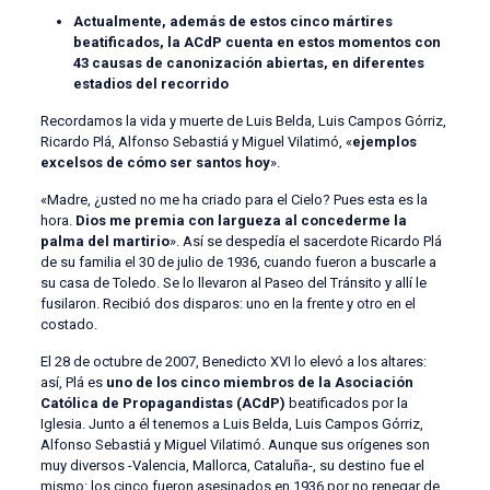
Actualmente, además de estos cinco mártires
beatificados, la ACdP cuenta en estos momentos con
43 causas de canonización abiertas, en diferentes
estadios del recorrido
Recordamos la vida y muerte de Luis Belda, Luis Campos Górriz,
Ricardo Plá, Alfonso Sebastiá y Miguel Vilatimó, «
ejemplos
excelsos de cómo ser santos hoy
».
«Madre, ¿usted no me ha criado para el Cielo? Pues esta es la
hora.
Dios me premia con largueza al concederme la
palma del martirio
». Así se despedía el sacerdote Ricardo Plá
de su familia el 30 de julio de 1936, cuando fueron a buscarle a
su casa de Toledo. Se lo llevaron al Paseo del Tránsito y allí le
fusilaron. Recibió dos disparos: uno en la frente y otro en el
costado.
El 28 de octubre de 2007, Benedicto XVI lo elevó a los altares:
así, Plá es
uno de los cinco miembros de la Asociación
Católica de Propagandistas (ACdP)
beatificados por la
Iglesia. Junto a él tenemos a Luis Belda, Luis Campos Górriz,
Alfonso Sebastiá y Miguel Vilatimó. Aunque sus orígenes son
muy diversos -Valencia, Mallorca, Cataluña-, su destino fue el
mismo: los cinco fueron asesinados en 1936 por no renegar de