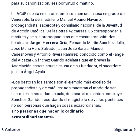
para su canonización, sea por virtud o martirio.
La ACdP cuenta en estos momentos con una causa en grado de
Venerable: la del madrileño Manuel Aparici Navarro,
propagandista, sacerdote y consiliario nacional de la Juventud
de Acción Católica. De las otras 42 causas, 36 corresponden a
mártires y seis, a propagandistas que encarnaron «virtudes
heroicas»:
Ángel Herrera Oria
, Fernando Martín-Sánchez Juliá,
José María Haro Salvador, Juan José Barcia, Manuel
Casesnoves y Antonio Rivera Ramírez, conocido como el «ángel
del Alcázar». Sánchez Garrido adelanta que en breves la
Asociación espera abrir la causa de su fundador, el sacerdote
jesuita Ángel Ayala.
«Los beatos y los santos son el ejemplo más excelso de
propagandista, y de católico: nos muestran el modo de ser
santos en la sociedad actual», destaca. «Los santos -concluye
Sánchez Garrido, recordando el magisterio de varios pontífices-
no son personas que hagan cosas extraordinarias,
sino
personas que hacen lo ordinario
extraordinariamente
».
Anterior
Siguiente