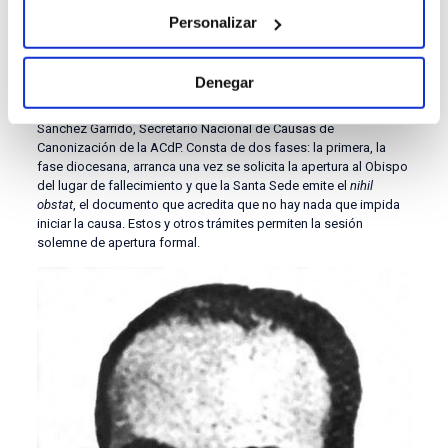
43 causas de canonización
Personalizar
Actualmente, además de estos cinco mártires beatificados, la
ACdP cuenta en estos momentos con
43 causas de
Denegar
canonización abiertas, en diferentes estadios del
recorrido
. «Es un proceso largo y complejo», advierte Pablo
Sánchez Garrido, Secretario Nacional de Causas de
Canonización de la ACdP. Consta de dos fases: la primera, la
fase diocesana, arranca una vez se solicita la apertura al Obispo
del lugar de fallecimiento y que la Santa Sede emite el
nihil
obstat
, el documento que acredita que no hay nada que impida
iniciar la causa. Estos y otros trámites permiten la sesión
solemne de apertura formal.