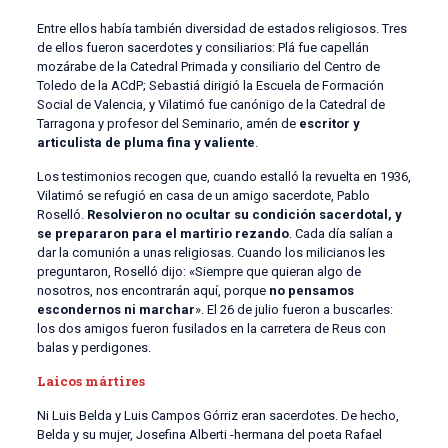
Entre ellos había también diversidad de estados religiosos. Tres
de ellos fueron sacerdotes y consiliarios: Plá fue capellán
mozárabe de la Catedral Primada y consiliario del Centro de
Toledo de la ACdP; Sebastiá dirigió la Escuela de Formación
Social de Valencia, y Vilatimó fue canónigo de la Catedral de
Tarragona y profesor del Seminario, amén de
escritor y
articulista de pluma fina y valiente
.
Los testimonios recogen que, cuando estalló la revuelta en 1936,
Vilatimó se refugió en casa de un amigo sacerdote, Pablo
Roselló.
Resolvieron no ocultar su condición sacerdotal, y
se prepararon para el martirio rezando
. Cada día salían a
dar la comunión a unas religiosas. Cuando los milicianos les
preguntaron, Roselló dijo: «Siempre que quieran algo de
nosotros, nos encontrarán aquí, porque
no pensamos
escondernos ni marchar
». El 26 de julio fueron a buscarles:
los dos amigos fueron fusilados en la carretera de Reus con
balas y perdigones.
Laicos mártires
Ni Luis Belda y Luis Campos Górriz eran sacerdotes. De hecho,
Belda y su mujer, Josefina Alberti -hermana del poeta Rafael