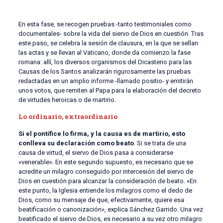
En esta fase, se recogen pruebas -tanto testimoniales como
documentales- sobre la vida del siervo de Dios en cuestión. Tras
este paso, se celebra la sesión de clausura, en la que se sellan
las actas y se llevan al Vaticano, donde da comienzo la fase
romana: allí, los diversos organismos del Dicasterio para las
Causas de los Santos analizarán rigurosamente las pruebas
redactadas en un amplio informe -llamado positio- y emitirán
unos votos, que remiten al Papa para la elaboración del decreto
de virtudes heroicas o de martirio.
Lo ordinario, extraordinario
Si el pontífice lo firma, y la causa es de martirio, esto
conlleva su declaración como beato
. Si se trata de una
causa de virtud, el siervo de Dios pasa a considerarse
«venerable». En este segundo supuesto, es necesario que se
acredite un milagro conseguido por intercesión del siervo de
Dios en cuestión para alcanzar la consideración de beato. «En
este punto, la Iglesia entiende los milagros como el dedo de
Dios, como su mensaje de que, efectivamente, quiere esa
beatificación o canonización», explica Sánchez Garrido. Una vez
beatificado el siervo de Dios, es necesario a su vez otro milagro