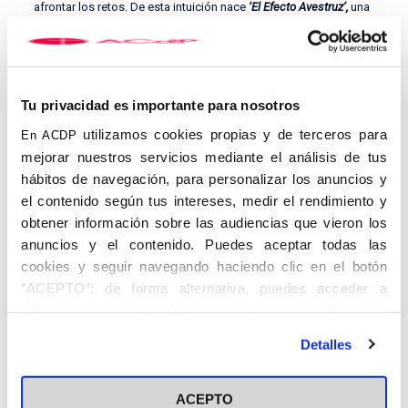
afrontar los retos. De esta intuición nace
‘El Efecto Avestruz’,
una
serie de entrevistas que hemos realizado desde la Asociación
Católica de Propagandistas (ACdP) para responder a los
debates que nos tocan más de cerca. Sin pelos en la lengua,
pero con el humor y la esperanza por bandera. ¿Te sumas?
Tu privacidad es importante para nosotros
En esta ocasión hablamos con el profesor Alejandro Rodríguez
de la Peña de su último libro, ‘Compasión. Una historia’,
utilizamos cookies propias y de terceros para
En ACDP
publicado por CEU Ediciones. El catedrático de Historia
mejorar nuestros servicios mediante el análisis de tus
Medieval en la Universidad CEU San Pablo nos habla en
‘El Efecto
Avestruz’
sobre empatía, crueldad y qué pasa cuando
hábitos de navegación, para personalizar los anuncios y
banalizamos la compasión.
el contenido según tus intereses, medir el rendimiento y
obtener información sobre las audiencias que vieron los
anuncios y el contenido. Puedes aceptar todas las
cookies y seguir navegando haciendo clic en el botón
“ACEPTO”; de forma alternativa, puedes acceder a
información más detallada y cambiar tus preferencias
antes de otorgar o negar tu consentimiento haciendo clic
Detalles
en el botón "Personalizar". Para más información puedes
visitar nuestra
Política de Cookies
ACEPTO