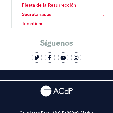
Fiesta de la Resurrección
Secretariados
Temáticas
Síguenos
Calle Isaac Peral, 58 C.P.: 28040, Madrid