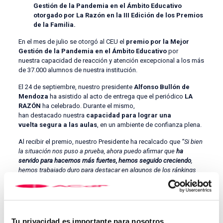
Gestión de la Pandemia en el Ámbito Educativo
otorgado por La Razón en la III Edición de los Premios
de la Familia.
En el mes de julio se otorgó al CEU el
premio por la Mejor
Gestión de la Pandemia en el Ámbito Educativo
por
nuestra capacidad de reacción y atención excepcional a los más
de 37.000 alumnos de nuestra institución.
El 24 de septiembre, nuestro presidente
Alfonso Bullón de
Mendoza
ha asistido al acto de entrega que el periódico
LA
RAZÓN
ha celebrado. Durante el mismo,
han destacado nuestra
capacidad para lograr una
vuelta segura a las aulas
, en un ambiente de confianza plena.
Al recibir el premio, nuestro Presidente ha recalcado que
“
Si bien
la situación nos puso a prueba, ahora puedo afirmar que
ha
servido para hacernos más fuertes, hemos seguido creciendo
,
hemos trabajado duro para destacar en algunos de los ránkings
educativos más prestigiosos, sin perder de vista por ello
nuestra
misión fundacional: transmitir una educación en valores, basada
en los principios del humanismo cristiano.
Para nuestra institución
la
presencialidad va en nuestro ADN
, por
Tu privacidad es importante para nosotros