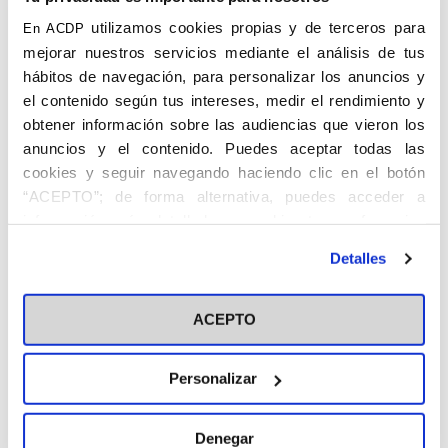
eso supuso una gran alegría poder vernos de nuevo en las aulas,
poder compartir con nuestros alumnos la experiencia educativa
utilizamos cookies propias y de terceros para
En ACDP
que tanto echábamos en falta.
mejorar nuestros servicios mediante el análisis de tus
hábitos de navegación, para personalizar los anuncios y
Por eso, quiero agradecer especialmente la labor de todo
el
profesorado, el personal de administración y servicios y todos
el contenido según tus intereses, medir el rendimiento y
los profesionales CEU
que
, con su dedicación y trabajo, han
obtener información sobre las audiencias que vieron los
logrado que la actividad académica se desarrolle con éxito.”
anuncios y el contenido. Puedes aceptar todas las
cookies y seguir navegando haciendo clic en el botón
“ACEPTO”; de forma alternativa, puedes acceder a
información más detallada y cambiar tus preferencias
antes de otorgar o negar tu consentimiento haciendo clic
Detalles
en el botón "Personalizar". Para más información puedes
visitar nuestra
Política de Cookies
ACEPTO
Personalizar
Denegar