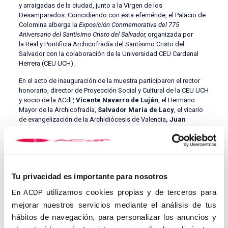
y arraigadas de la ciudad, junto a la Virgen de los
Desamparados. Coincidiendo con esta efeméride, el Palacio de
Colomina alberga la
Exposición Conmemorativa del 775
Aniversario del Santísimo Cristo del Salvador,
organizada por
la Real y Pontificia Archicofradía del Santísimo Cristo del
Salvador con la colaboración de la Universidad CEU Cardenal
Herrera (CEU UCH).
En el acto de inauguración de la muestra participaron el rector
honorario, director de Proyección Social y Cultural de la CEU UCH
y socio de la ACdP,
Vicente Navarro de Luján
, el Hermano
Mayor de la Archicofradía,
Salvador María de Lacy
, el vicario
de evangelización de la Archidiócesis de Valencia
, Juan
Melchor Seguí Sarrió
, y el comisario de la muestra, el
catedrático de la Universidad de Valencia
Daniel Benito
Goerlich.
Tu privacidad es importante para nosotros
utilizamos cookies propias y de terceros para
En ACDP
mejorar nuestros servicios mediante el análisis de tus
hábitos de navegación, para personalizar los anuncios y