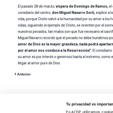
El pasado 28 de marzo,
víspera de Domingo de Ramos,
el
consiliario del centro,
don Miguel Navarro Sorlí,
explicó a l
vida, porque Cristo salvó a la humanidad por su amor a los ho
vidas, siguiendo el ejemplo de Cristo, se orienten por el so
nuestros pecados; tan malos son que fue necesario el sacrif
Miguel Navarro recordó que el pecado no debe hundirnos por
amor de Dios es la mayor grandeza
,
nada
podrá apartarn
por el amor nos conduce a la Resurrección”
. El consiliar
su amor es por interés o generoso hasta el extremo, como e
llegar al amor puro de Dios.
Anterior
Tu privacidad es importa
utilizamos cookie
En ACDP