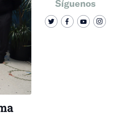
Síguenos
sma