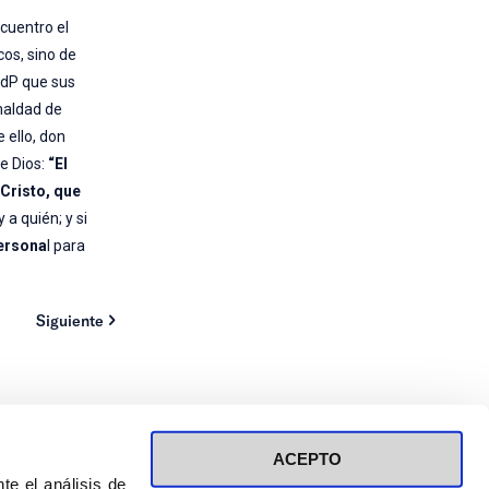
ncuentro el
cos, sino de
ACdP que sus
 maldad de
 ello, don
e Dios:
“El
Cristo, que
 a quién; y si
persona
l para
Siguiente
ACEPTO
te el análisis de