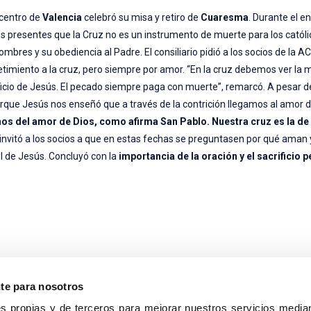
 centro de
Valencia
celebró su misa y retiro de
Cuaresma
. Durante el e
os presentes que la Cruz no es un instrumento de muerte para los católi
mbres y su obediencia al Padre. El consiliario pidió a los socios de la 
metimiento a la cruz, pero siempre por amor. “En la cruz debemos ver la
icio de Jesús. El pecado siempre paga con muerte”, remarcó. A pesar de
que Jesús nos enseñó que a través de la contrición llegamos al amor d
os del amor de Dios, como afirma San Pablo. Nuestra cruz es la de 
io invitó a los socios a que en estas fechas se preguntasen por qué aman y
l de Jesús. Concluyó con la
importancia de la oración y el sacrificio 
nte para nosotros
s propias y de terceros para mejorar nuestros servicios median