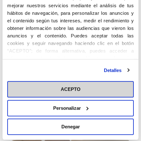
de la participación activa de la ACdP en los procesos sinodales,
mejorar nuestros servicios mediante el análisis de tus
fomentando la reflexión y el discernimiento colectivo en la
hábitos de navegación, para personalizar los anuncios y
diócesis.
el contenido según tus intereses, medir el rendimiento y
El Centro de la ACdP agradece profundamente el apoyo y la
obtener información sobre las audiencias que vieron los
cercanía de Monseñor Francisco Cerro Chaves, y renueva su
anuncios y el contenido. Puedes aceptar todas las
compromiso de seguir trabajando con dedicación en el servicio
cookies y seguir navegando haciendo clic en el botón
a la Iglesia y a la sociedad.
“ACEPTO”; de forma alternativa, puedes acceder a
información más detallada y cambiar tus preferencias
antes de otorgar o negar tu consentimiento haciendo clic
Detalles
en el botón "Personalizar". Para más información puedes
visitar nuestra
Política de Cookies
ACEPTO
Personalizar
Denegar