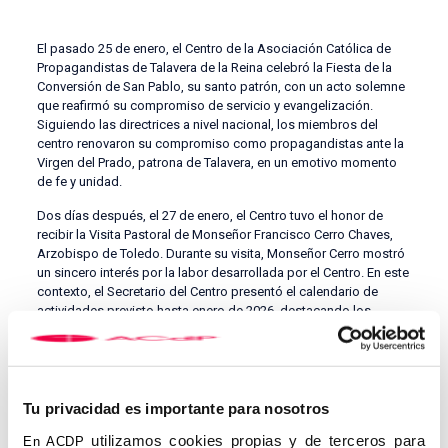
El pasado 25 de enero, el Centro de la Asociación Católica de
Propagandistas de Talavera de la Reina celebró la Fiesta de la
Conversión de San Pablo, su santo patrón, con un acto solemne
que reafirmó su compromiso de servicio y evangelización.
Siguiendo las directrices a nivel nacional, los miembros del
centro renovaron su compromiso como propagandistas ante la
Virgen del Prado, patrona de Talavera, en un emotivo momento
de fe y unidad.
Dos días después, el 27 de enero, el Centro tuvo el honor de
recibir la Visita Pastoral de Monseñor Francisco Cerro Chaves,
Arzobispo de Toledo. Durante su visita, Monseñor Cerro mostró
un sincero interés por la labor desarrollada por el Centro. En este
contexto, el Secretario del Centro presentó el calendario de
actividades previsto hasta enero de 2026, destacando los
proyectos y las iniciativas dirigidas a la formación, el
apostolado y el fortalecimiento de la comunidad.
El Arzobispo, en su mensaje a los miembros del Centro, animó a
los propagandistas a perseverar en su misión evangelizadora y
Tu privacidad es importante para nosotros
los invitó a formar un grupo de diálogo y estudio en el marco del
utilizamos cookies propias y de terceros para
próximo Sínodo Diocesano. Este llamado subraya la importancia
En ACDP