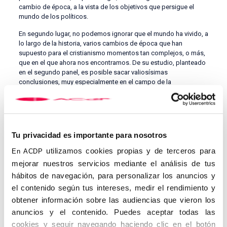
cambio de época, a la vista de los objetivos que persigue el
mundo de los políticos.
En segundo lugar, no podemos ignorar que el mundo ha vivido, a
lo largo de la historia, varios cambios de época que han
supuesto para el cristianismo momentos tan complejos, o más,
que en el que ahora nos encontramos. De su estudio, planteado
en el segundo panel, es posible sacar valiosísimas
conclusiones, muy especialmente en el campo de la
evangelización. Por último, el tercer panel nos permitirá
constatar que, a pesar de los embates del mal, siempre
encontramos signos de esperanza y testimonios de entrega que
nos ayudan a reforzar nuestra fe y la confianza en que nada nos
apartará del amor de Di
os.
Tu privacidad es importante para nosotros
Jesús María Prieto, secretario en funciones del centro en
utilizamos cookies propias y de terceros para
En ACDP
constitución de la ACdP en Alcalá de Henares explica que “tras
mejorar nuestros servicios mediante el análisis de tus
la magnífica acogida que, gracias a Dios, tuvieron las I Jornadas
hábitos de navegación, para personalizar los anuncios y
Católicos y Vida Pública de Alcalá de Henares en el mes de abril
del año pasado, celebramos ahora esta segunda edición, en
el contenido según tus intereses, medir el rendimiento y
consonancia con el año jubilar que acaba de comenzar,
obtener información sobre las audiencias que vieron los
dedicándolas a hablar de esperanza. Vamos a poder contar,
anuncios y el contenido. Puedes aceptar todas las
para ello, con unos magníficos ponentes que, desde los tres
cookies y seguir navegando haciendo clic en el botón
enfoques en los que se han dividido las Jornadas, nos ayudarán