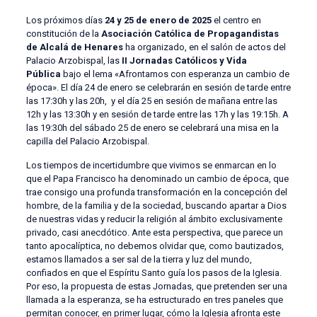
Los próximos días
24 y 25 de enero de 2025
el centro en
constitución de la
Asociación Católica de Propagandistas
de Alcalá de Henares
ha organizado, en el salón de actos del
Palacio Arzobispal, las
II Jornadas Católicos y Vida
Pública
bajo el lema «Afrontamos con esperanza un cambio de
época». El día 24 de enero se celebrarán en sesión de tarde entre
las 17:30h y las 20h, y el día 25 en sesión de mañana entre las
12h y las 13:30h y en sesión de tarde entre las 17h y las 19:15h. A
las 19:30h del sábado 25 de enero se celebrará una misa en la
capilla del Palacio Arzobispal.
Los tiempos de incertidumbre que vivimos se enmarcan en lo
que el Papa Francisco ha denominado un cambio de época, que
trae consigo una profunda transformación en la concepción del
hombre, de la familia y de la sociedad, buscando apartar a Dios
de nuestras vidas y reducir la religión al ámbito exclusivamente
privado, casi anecdótico. Ante esta perspectiva, que parece un
tanto apocalíptica, no debemos olvidar que, como bautizados,
estamos llamados a ser sal de la tierra y luz del mundo,
confiados en que el Espíritu Santo guía los pasos de la Iglesia.
Por eso, la propuesta de estas Jornadas, que pretenden ser una
llamada a la esperanza, se ha estructurado en tres paneles que
permitan conocer, en primer lugar, cómo la Iglesia afronta este