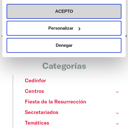
personas que quieran asistir. Se celebrará en la sede del Centro
visitar nuestra
Política de Cookies
de la ACdP en Cádiz (CALLE JOSÉ DEL TORO, 6, 1A)
ACEPTO
PROGRAMA DE LA JORNADA
Personalizar
Anterior
Siguiente
Denegar
Categorías
Cedinfor
Centros
Fiesta de la Resurrección
Secretariados
Temáticas