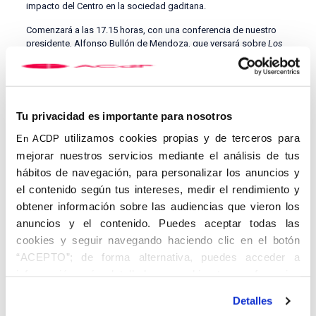
impacto del Centro en la sociedad gaditana.
Comenzará a las 17.15 horas, con una conferencia de nuestro
presidente, Alfonso Bullón de Mendoza, que versará sobre
Los
orígenes de la ACdP.
Posteriormente, el secretario nacional de
Causas de Canonización, Pablo Sánchez Garrido, hablará
sobre
Ángel Herrera, Pemán y Cádiz.
El profesor y doctoran de de
Arte y Humanidades de la Universidad de Cádiz, Manuel Ignacio
Rey Soto, impartirá la conferencia
Las derechas en Cádiz
, por su
Tu privacidad es importante para nosotros
parte el propagandista y capitán de navio, Juan Caamaño,
utilizamos cookies propias y de terceros para
disertará sobre
Los propagandistas del Centro de Jerez de la
En ACDP
Frontera.
mejorar nuestros servicios mediante el análisis de tus
hábitos de navegación, para personalizar los anuncios y
Asimismo, Antonio Nadal, catedrático de Historia
Contemporánea de la Universidad de Málaga, abordará la vida
el contenido según tus intereses, medir el rendimiento y
de
Fray Marcelino Bayo, primer consiliario del Centro de la AcdP en
obtener información sobre las audiencias que vieron los
Cádiz.
Así, la jornada finalizará con la exposición del profesor y
anuncios y el contenido. Puedes aceptar todas las
vicepresidente de Salus Infirmorum, Francisco Glicerio Conde
cookies y seguir navegando haciendo clic en el botón
Mora, que realizará un recorrido por estos estos cien años del
Centro de Cádiz.
“ACEPTO”; de forma alternativa, puedes acceder a
información más detallada y cambiar tus preferencias
Esta jornada se presenta como una oportunidad para conocer
antes de otorgar o negar tu consentimiento haciendo clic
mejor nuestra Asociación que promueve la presencia de los
Detalles
cristianos en la vida pública y a ella están invitadas todas las
en el botón "Personalizar". Para más información puedes