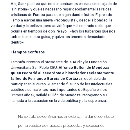
Así, Sanz planteó que nos encontramos en «una encrucijada de
la historia», y que es necesario regar debidamente las raíces
cristianas de Europa para que sigan dando frutos. El prelado
llamó a ejercer una nueva «reconquista», desde la bondad, la
verdad y la belleza, pero advirtió que –al contrario de lo que
ocurría en tiempos de don Pelayo– «hoy los turbantes que nos
turban tienen otra guisa, y quizá los tenemos demasiado
dentro».
Tiempos confusos
También intervino el presidente de la ACdP y la Fundación
Universitaria San Pablo CEU,
Alfonso Bullón de Mendoza,
quien recordó al sacerdote e historiador recientemente
fallecido Fernando García de Cortázar
, que había de
participar en el curso. «Fernando fue uno de los intelectuales
católicos conscientes más importantes de España en los
últimos años», señaló Bullón de Mendoza, recogiendo su
llamada a la actuación en la vida pública y a la esperanza.
No se trata de confinarnos sino de salir a dar el combate
por la validez de nuestras propuestas y soluciones