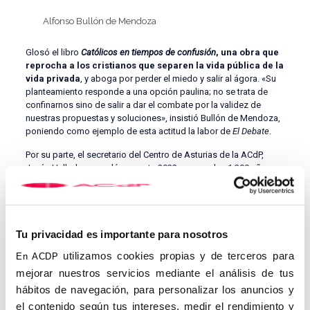
Alfonso Bullón de Mendoza
Glosó el libro
Católicos en tiempos de confusión
, una obra que
reprocha a los cristianos que separen la vida pública de la
vida privada
, y aboga por perder el miedo y salir al ágora. «Su
planteamiento responde a una opción paulina; no se trata de
confinarnos sino de salir a dar el combate por la validez de
nuestras propuestas y soluciones», insistió Bullón de Mendoza,
poniendo como ejemplo de esta actitud la labor de
El Debate
.
Por su parte, el secretario del Centro de Asturias de la ACdP,
Jesús Hallado, recordó que este 2022 se cumplen 1.300 años
desde la batalla de Covadonga, «efeméride –dijo– que jalona un
itinerario de crisis de la civilización cristiana». Hallado recordó la
advertencia de Jesucristo –«También a vosotros os
perseguirán»– y advirtió de que «
la crisis eterna es
Tu privacidad es importante para nosotros
consustancial al cristianismo
».
utilizamos cookies propias y de terceros para
En ACDP
La Iglesia y Al-Ándalus
mejorar nuestros servicios mediante el análisis de tus
¿Cuál era el estado de la Iglesia hispana en el momento de la
hábitos de navegación, para personalizar los anuncios y
conquista árabe? La primera conferencia del curso, titulada
La
el contenido según tus intereses, medir el rendimiento y
Iglesia hispana tras el 711: ¿aflicción o adaptación?
, abordó esta