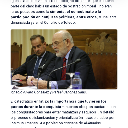
Iglesia. Sánchez Saus sí reconoció, no obstante, que en buena
parte del clero había un estado de postración moral –no eran
raros pecados como la
simonía, el concubinato o la
participación en conjuras políticas, entre otros
-, y una lacra
denunciada ya en el Concilio de Toledo.
Ignacio Alvaro González y Rafael Sánchez Saus.
El catedrático
enfatizó la importancia que tuvieron los
pactos durante la conquista
–muchos obispos pactaron con
los conquistadores para evitar matanzas y saqueos–, y detalló
el proceso de islamización y orientalización llevado a cabo por
los musulmanes. «La población cristiana de
Al-Ándalus
–