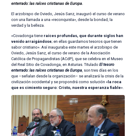
enterrado: las raíces cristianas de Europa
.
El arzobispo de Oviedo, Jesús Sanz, inauguró el curso de verano
con una llamada a una «reconquista», desde la bondad, la
verdad y la belleza.
«Covadonga tiene
raíces profundas, que durante siglos han
venido arraigándose
; en ellas guardamos tesoros que tienen
sabor cristiano». Así inauguraba este martes el arzobispo de
Oviedo, Jesús Sanz, el curso de verano de la Asociación
Católica de Propagandistas (ACdP), que se celebra en el Museo
del Real Sitio de Covadonga, en Asturias. Titulado
El tesoro
enterrado: las raíces cristianas de Europa
, son tres días en los
que –señalan desde la organización– se analizará la crisis de la
civilización occidental y se propondrá como solución «
la roca
que es cimiento seguro: Cristo, nuestra esperanza fiable
».