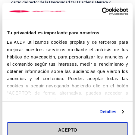
cargo del rector de la Universidad CEU Cardenal Herrera y
catedrático de Filosofía, Higinio Marín, que explicó
detalladamente la evolución del concepto de libertad desde el
periodo grecolatino hasta lo que de él piensan los jóvenes de
hoy.
Tu privacidad es importante para nosotros
utilizamos cookies propias y de terceros para
En ACDP
mejorar nuestros servicios mediante el análisis de tus
hábitos de navegación, para personalizar los anuncios y
el contenido según tus intereses, medir el rendimiento y
obtener información sobre las audiencias que vieron los
anuncios y el contenido. Puedes aceptar todas las
cookies y seguir navegando haciendo clic en el botón
“ACEPTO”; de forma alternativa, puedes acceder a
En su conferencia titulada ‘Educación en libertad. Hoy más que
información más detallada y cambiar tus preferencias
nunca’, Higinio Marín destacó que la Iglesia Católica ha ido
antes de otorgar o negar tu consentimiento haciendo clic
abriendo puertas a la libertad a lo largo de la historia, con hitos
Detalles
en el botón "Personalizar". Para más información puedes
como el del que el matrimonio no fuese válido sin el
visitar nuestra
consentimiento de los contrayentes o la libertad de elegir oficio
Política de Cookies
tras la creación de las universidades por toda Europa.
ACEPTO