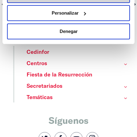
Anterior
Siguiente
Personalizar
Denegar
Categorías
Cedinfor
Centros
Fiesta de la Resurrección
Secretariados
Temáticas
Síguenos