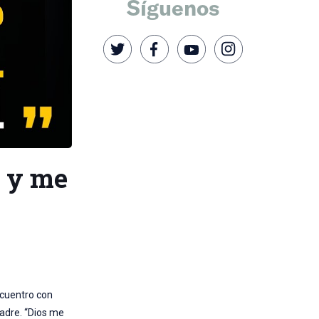
Síguenos
… y me
ncuentro con
Padre. “Dios me