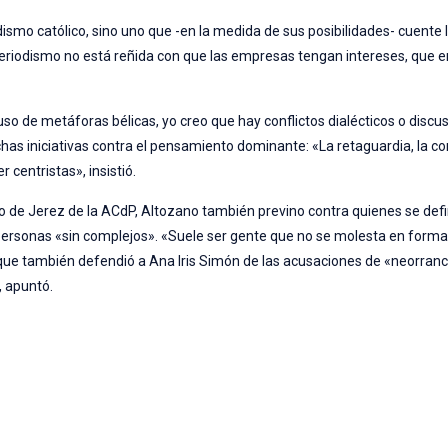
dismo católico, sino uno que -en la medida de sus posibilidades- cuente l
periodismo no está reñida con que las empresas tengan intereses, que 
uso de metáforas bélicas, yo creo que hay conflictos dialécticos o discu
chas iniciativas contra el pensamiento dominante: «La retaguardia, la c
r centristas», insistió.
o de Jerez de la ACdP, Altozano también previno contra quienes se def
rsonas «sin complejos». «Suele ser gente que no se molesta en forma
a que también defendió a Ana Iris Simón de las acusaciones de «neorranci
, apuntó.