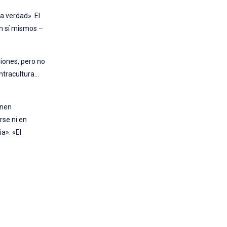
a verdad». El
en sí mismos –
siones, pero no
ontracultura…
inen
rse ni en
a». «El