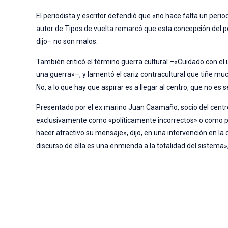
El periodista y escritor defendió que «no hace falta un perio
autor de Tipos de vuelta remarcó que esta concepción del 
dijo– no son malos.
También criticó el término guerra cultural –«Cuidado con el 
una guerra»–, y lamentó el cariz contracultural que tiñe mu
No, a lo que hay que aspirar es a llegar al centro, que no es se
Presentado por el ex marino Juan Caamaño, socio del centr
exclusivamente como «políticamente incorrectos» o como pe
hacer atractivo su mensaje», dijo, en una intervención en l
discurso de ella es una enmienda a la totalidad del sistema»