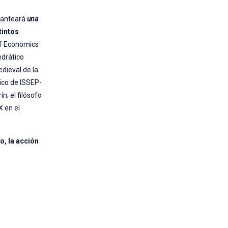
planteará
una
tintos
 of Economics
edrático
edieval de la
ico de ISSEP-
n; el filósofo
X en el
o, la acción