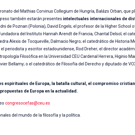
atronato del Mathias Corvinus Collegium de Hungría, Balázs Orban, que 
ngreso también estarán presentes
intelectuales internacionales de dis
odni de Poznan (Polonia), David Engels; el profesor de la Higher School
y fundadora del Instituto Hannah Arendt de Francia, Chantal Delsol; el cat
edra Alexis de Tocqueville, Dalmacio Negro; el catedrático de Historia M
el periodista y escritor estadounidense, Rod Dreher; el director académ
ropología Filosófica en la Universidad CEU Cardenal Herrera, Higinio Marí
ier Bellamy; o el catedrático de Filosofía del Derecho y diputado de VO
es espirituales de Europa, la batalla cultural, el compromiso cristian
as propuestas de Europa en la actualidad.
reo
congresocefas@ceu.es
les del mundo de la filosofía y la política.