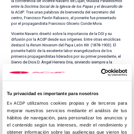
la conferencia de Vicente Navarro de Luján, titulada
Paralelismos
entre la Doctrina Social de la Iglesia de los Papas y el desarrollo de
la ACdP
. Tras unas palabras de bienvenida del secretario del
centro, Francisco Pavón Rabasco, el ponente fue presentado
por el propagandista Francisco Glicerio Conde Mora.
Vicente Navarro disertó sobre la importancia de la DSI y su
difusión por la ACdP desde sus orígenes. Entre otras encíclicas
destacó la
Rerum Novarum
del Papa León XIII (1878-1903). El
ponente habló de la excelente labor evangelizadora de los
primeros propagandistas liderados por su primer presidente, el
Siervo de Dios D. Ángel Herrera Oria, sirviendo siempre a la
Iglesia como quiere ser servida. Explicó a los presentes como
los propagandistas han mantenido siempre una especial
relación con Roma, y en las diferentes diócesis al servicio de los
Obispos.
Tu privacidad es importante para nosotros
Al finalizar la conferencia, tuvo lugar un interesante coloquio con
el público asistente. Concluido el acto, los propagandistas del
utilizamos cookies propias y de terceros para
En ACDP
centro de Cádiz asistieron a la Eucaristía en la Iglesia de San
mejorar nuestros servicios mediante el análisis de tus
Pablo, oficiada por el Rvdo. D. Manuel de la Puente Sendón,
hábitos de navegación, para personalizar los anuncios y
consiliario del centro gaditano.
el contenido según tus intereses, medir el rendimiento y
obtener información sobre las audiencias que vieron los