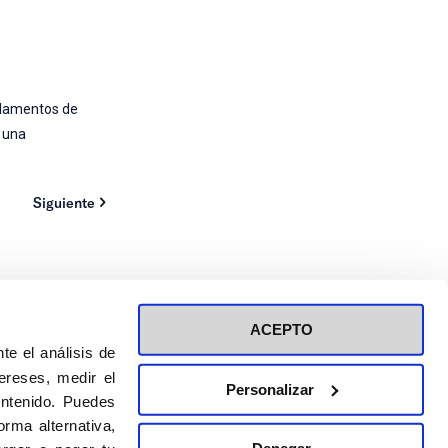
undamentos de
e una
Siguiente
ACEPTO
te el análisis de
ereses, medir el
Personalizar
ontenido. Puedes
ión a eventos
Política de privacidad de RRSS
rma alternativa,
Política de cookies