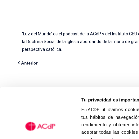
‘Luz del Mundo’ es el podcast de la ACdP y del Instituto C
la Doctrina Social de la Iglesia abordando de la mano de gr
perspectiva católica.
Anterior
Tu privacidad es importa
utilizamos cookie
En ACDP
tus hábitos de navegación
Calle Isaac Peral, 58 C.P.: 2
rendimiento y obtener inf
Tel (+34) 91 456 63 27
aceptar todas las cookies
Fax: (+34) 91 535 19 98