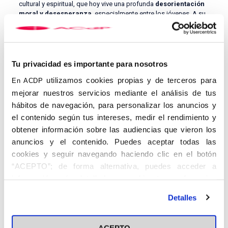
cultural y espiritual, que hoy vive una profunda
desorientación
moral y desesperanza
, especialmente entre los jóvenes. A su
juicio, más allá de las políticas actuales, existe desde hace más
de cinco décadas una
guerra cultural
que ha erosionado los
valores tradicionales.
Tu privacidad es importante para nosotros
utilizamos cookies propias y de terceros para
En ACDP
mejorar nuestros servicios mediante el análisis de tus
hábitos de navegación, para personalizar los anuncios y
el contenido según tus intereses, medir el rendimiento y
obtener información sobre las audiencias que vieron los
anuncios y el contenido. Puedes aceptar todas las
cookies y seguir navegando haciendo clic en el botón
“ACEPTO”; de forma alternativa, puedes acceder a
información más detallada y cambiar tus preferencias
El ponente hizo referencia al pensador italiano
Antonio
antes de otorgar o negar tu consentimiento haciendo clic
Gramsci
, quien defendía la conquista del poder no por la
Detalles
en el botón "Personalizar". Para más información puedes
violencia, sino mediante el control cultural y la destrucción de los
visitar nuestra
Política de Cookies
pilares sociales. Según explicó, en los años setenta España
abandonó la batalla cultural, centrándose únicamente en la