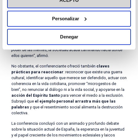
ACEPTO
política, mientras la ideología se imponía en ámbitos como la
literatura, el cine, la televisión y el teatro
, configurando una
nueva cosmovisión.
Personalizar
Rosal advirtió de que este proceso se desarrolla de forma sutil,
mediante estrategias como la distracción masiva, la generación
Denegar
constante de miedo, la autocensura, la polarización social y la
manipulación del debate público.
“Cuando los bárbaros toman el
poder de las mentes, la sociedad acaba caminando hacia donde
ellos quieren”
, afirmó.
No obstante, el conferenciante ofreció también
claves
prácticas para reaccionar
: reconocer que existe una guerra
cultural, identificar aquello que merece ser defendido, actuar con
coherencia en la vida cotidiana, promover “microgestos de
bien”, no renunciar al diálogo ni a la vida social, y apoyarse en la
acción del Espíritu Santo
para vencer el miedo a la exclusión.
Subrayó que
el ejemplo personal arrastra más que las
palabras
y que el resentimiento social alimenta la destrucción
colectiva.
La conferencia concluyó con un animado y profundo debate
sobre la situación actual de España, la esperanza en la juventud
y el papel creciente de los movimientos eclesiales y laicos