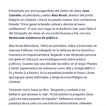
Presentado por el propagandista del Centro de Jerez
Juan
Camaño
, el periodista y editor
Álex Rosal
, director del portal
Religión en Libertad, ofreció el pasado martes 16 la conferencia
titulada
“Cómo ganar la batalla cultural y derrotar al nuevo
totalitarismo”
. El acto tuvo lugar en el Auditorio San Juan Pablo II
del Obispado de Jerez, en una noche lluviosa y fría, con una
destacada asistencia de público.
Álex Rosal (Barcelona, 1965) es periodista, editor y licenciado en
Ciencias Políticas. Ha trabajado en la defensa de los Derechos
Humanos en Hispanoamérica, llegando a ser declarado
persona
non grata
en Cuba por sus investigaciones sobre presos
políticos. Durante casi una década fue editor en el Grupo Planeta
y fundó suplementos de referencia como
Alfa y Omega
(ABC) o
Fe y Razón
(La Razón). En la actualidad preside el Grupo Libres,
que agrupa varias editoriales, y dirige el portal Religión en
Libertad.
Tomando como base su libro
“Despierta y combate a los
bárbaros que arruinan tu vida”
, Rosal planteó la pregunta clave:
¿qué nos está pasando en España?. Reflexionó sobre la
paradoja de un país con una historia extraordinaria, referente