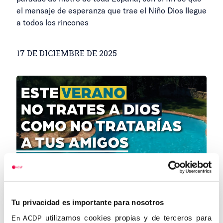
el mensaje de esperanza que trae el Niño Dios llegue
a todos los rincones
17 DE DICIEMBRE DE 2025
Tu privacidad es importante para nosotros
“Que el verano de tu vida no sea el
invierno de tu alma”, nueva campaña de
utilizamos cookies propias y de terceros para
En ACDP