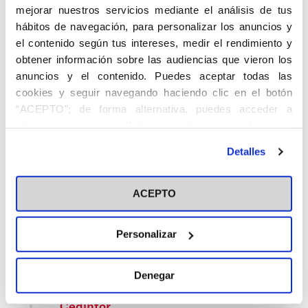
la ACdP
mejorar nuestros servicios mediante el análisis de tus
hábitos de navegación, para personalizar los anuncios y
Nuestro nuevo spot recuerda a los católicos la
el contenido según tus intereses, medir el rendimiento y
importancia de mantener la relación personal con
obtener información sobre las audiencias que vieron los
Dios también durante las vacaciones. El cartel con el
anuncios y el contenido. Puedes aceptar todas las
eslogan “Que el
[…]
cookies y seguir navegando haciendo clic en el botón
“ACEPTO”; de forma alternativa, puedes acceder a
17 DE JULIO DE 2024
información más detallada y cambiar tus preferencias
antes de otorgar o negar tu consentimiento haciendo clic
Detalles
en el botón "Personalizar". Para más información puedes
1
2
3
4
visitar nuestra
Política de Cookies
Anteriores
Siguientes
...
5
13
ACEPTO
Personalizar
Categorías
Denegar
Cedinfor