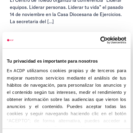
equipos. Liderar personas. Liderar tu vida” el pasado
14 de noviembre en la Casa Diocesana de Ejercicios.
La secretaria del
[…]
23 DE NOVIEMBRE DE 2018
...
Anteriores
1
9
10
11
Tu privacidad es importante para nosotros
utilizamos cookies propias y de terceros para
En ACDP
mejorar nuestros servicios mediante el análisis de tus
hábitos de navegación, para personalizar los anuncios y
el contenido según tus intereses, medir el rendimiento y
Categorías
obtener información sobre las audiencias que vieron los
anuncios y el contenido. Puedes aceptar todas las
Cedinfor
cookies y seguir navegando haciendo clic en el botón
“ACEPTO”; de forma alternativa, puedes acceder a
Centros
información más detallada y cambiar tus preferencias
Alcalá de Henares