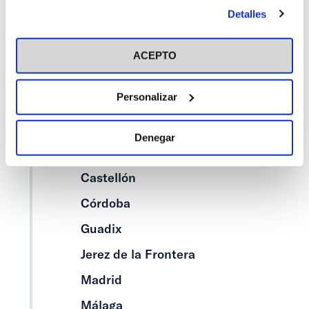
antes de otorgar o negar tu consentimiento haciendo clic
Detalles
en el botón "Personalizar". Para más información puedes
Alicante
visitar nuestra
Política de Cookies
Asturias
ACEPTO
Barcelona
Personalizar
Bilbao
Cáceres
Denegar
Cádiz
Castellón
Córdoba
Guadix
Jerez de la Frontera
Madrid
Málaga