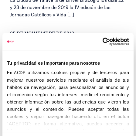
y 23 de noviembre de 2019 la IV edición de las
Jornadas Católicos y Vida
[…]
25 DE NOVIEMBRE DE 2019
...
1
14
15
16
Anteriores
Siguientes
17
Tu privacidad es importante para nosotros
utilizamos cookies propias y de terceros para
En ACDP
mejorar nuestros servicios mediante el análisis de tus
hábitos de navegación, para personalizar los anuncios y
el contenido según tus intereses, medir el rendimiento y
Categorías
obtener información sobre las audiencias que vieron los
anuncios y el contenido. Puedes aceptar todas las
Cedinfor
cookies y seguir navegando haciendo clic en el botón
“ACEPTO”; de forma alternativa, puedes acceder a
Centros
información más detallada y cambiar tus preferencias