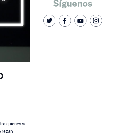
Síguenos
o
tra quienes se
e rezan