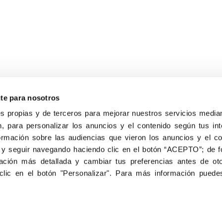
nte para nosotros
s propias y de terceros para mejorar nuestros servicios median
, para personalizar los anuncios y el contenido según tus int
ormación sobre las audiencias que vieron los anuncios y el c
8040, Madrid
 y seguir navegando haciendo clic en el botón “ACEPTO”; de fo
Aviso Legal
Inscripc
ción más detallada y cambiar tus preferencias antes de oto
clic en el botón "Personalizar". Para más información puedes