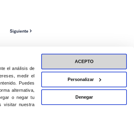
Siguiente
ACEPTO
te el análisis de
ereses, medir el
Personalizar
ontenido. Puedes
rma alternativa,
ión a eventos
Política de privacidad de RRSS
Denegar
rgar o negar tu
Política de cookies
 visitar nuestra
DISEÑO WEB:
BULEBOO ESTUDIO