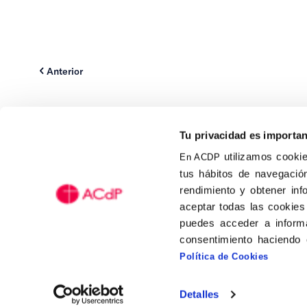
Anterior
Tu privacidad es importa
utilizamos cookie
En ACDP
tus hábitos de navegación
rendimiento y obtener inf
Calle Isaac Peral, 58 C.P.: 2
aceptar todas las cookies
Tel (+34) 91 456 63 27
puedes acceder a informa
Fax: (+34) 91 535 19 98
consentimiento haciendo 
acdp@acdp.es
Política de Cookies
Detalles