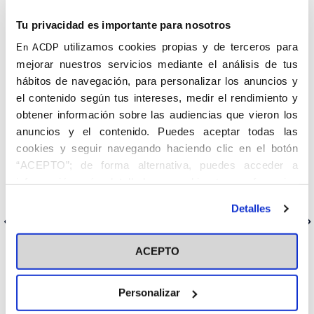
horas.
Tu privacidad es importante para nosotros
En el acto de apertura del CEJC participan
Issac Benzaquén
,
presidente de la Federación de Comunidades Judías de España;
utilizamos cookies propias y de terceros para
En ACDP
Alfonso Bullón de Mendoza y Gómez de Valugera,
mejorar nuestros servicios mediante el análisis de tus
presidente de la ACdP y la Fundación Cultural Ángel Herrera Oria;
y monseñor
Carlos Osoro,
cardenal arzobispo de Madrid.
hábitos de navegación, para personalizar los anuncios y
el contenido según tus intereses, medir el rendimiento y
Será el historiador y analista de relaciones
obtener información sobre las audiencias que vieron los
internacionales
Florentino Portero Rodríguez
, de la
Universidad Francisco de Vitoria, quien abra el curso docente
anuncios y el contenido. Puedes aceptar todas las
con la lección
‘Tiempo y dolor en la Historia
‘.
cookies y seguir navegando haciendo clic en el botón
“ACEPTO”; de forma alternativa, puedes acceder a
Es imprescindible confirmar la asistencia en la dirección de
correo
secretaria@cejc-madrid.org
o en el número de teléfono
información más detallada y cambiar tus preferencias
915431251.
antes de otorgar o negar tu consentimiento haciendo clic
Detalles
en el botón "Personalizar". Para más información puedes
Anterior
Siguiente
visitar nuestra
Política de Cookies
ACEPTO
Categorías
Personalizar