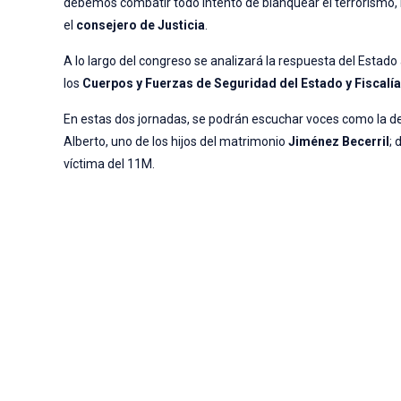
debemos combatir todo intento de blanquear el terrorismo, 
el
consejero de Justicia
.
A lo largo del congreso se analizará la respuesta del Estado 
los
Cuerpos y Fuerzas de Seguridad del Estado y Fiscalí
En estas dos jornadas, se podrán escuchar voces como la d
Alberto, uno de los hijos del matrimonio
Jiménez Becerril
;
víctima del 11M.