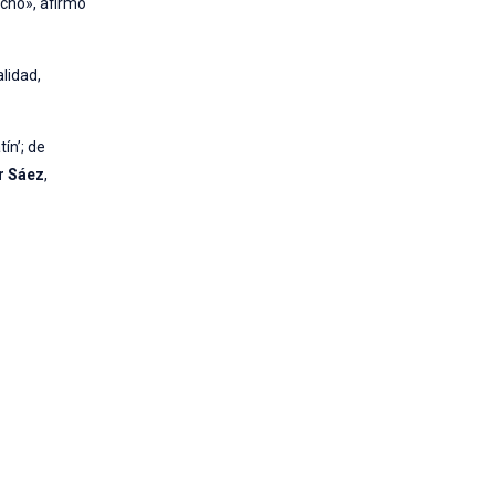
echo», afirmó
alidad,
ín’; de
r Sáez
,