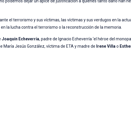
no podemos dejar un ápice de justificación a quienes tanto daño han h
ante el terrorismo y sus víctimas, las víctimas y sus verdugos en la actu
a
en la lucha contra el terrorismo o la reconstrucción de la memoria.
e
Joaquín Echeverría
, padre de Ignacio Echeverría ‘el héroe del monopat
 de María Jesús González, víctima de ETA y madre de
Irene Villa
o
Esthe