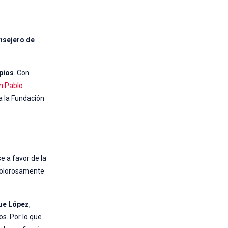
nsejero de
ipios
. Con
n Pablo
 la Fundación
e a favor de la
r dolorosamente
ue López
,
s. Por lo que