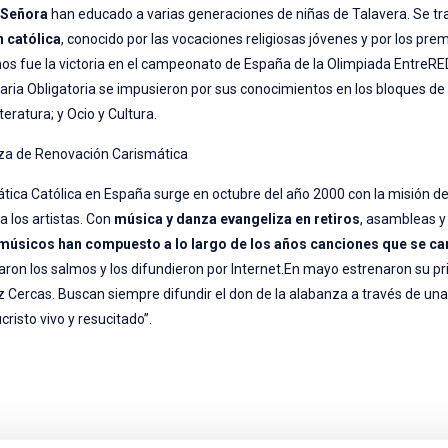
 Señora
han educado a varias generaciones de niñas de Talavera. Se tr
 católica
, conocido por las vocaciones religiosas jóvenes y por los pre
mos fue la victoria en el campeonato de España de la Olimpiada EntreRE
ria Obligatoria se impusieron por sus conocimientos en los bloques de
eratura; y Ocio y Cultura.
anza de Renovación Carismática
ática Católica en España surge en octubre del año 2000 con la misión d
 a los artistas. Con
música y danza evangeliza en retiros
, asambleas y
músicos han compuesto a lo largo de los años canciones que se ca
on los salmos y los difundieron por Internet.En mayo estrenaron su p
z Cercas. Buscan siempre difundir el don de la alabanza a través de un
risto vivo y resucitado”.