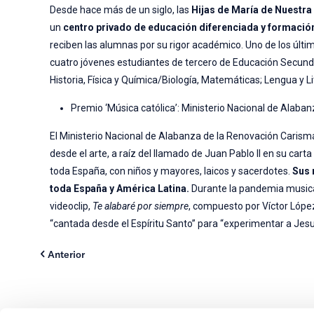
Desde hace más de un siglo, las
Hijas de María de Nuestra
un
centro privado de educación diferenciada y formación
reciben las alumnas por su rigor académico. Uno de los últi
cuatro jóvenes estudiantes de tercero de Educación Secunda
Historia, Física y Química/Biología, Matemáticas; Lengua y Lit
Premio ‘Música católica’: Ministerio Nacional de Alab
El Ministerio Nacional de Alabanza de la Renovación Carism
desde el arte, a raíz del llamado de Juan Pablo II en su carta
toda España, con niños y mayores, laicos y sacerdotes.
Sus 
toda España y América Latina.
Durante la pandemia musicar
videoclip,
Te alabaré por siempre
, compuesto por Víctor Lópe
“cantada desde el Espíritu Santo” para “experimentar a Jesuc
Anterior