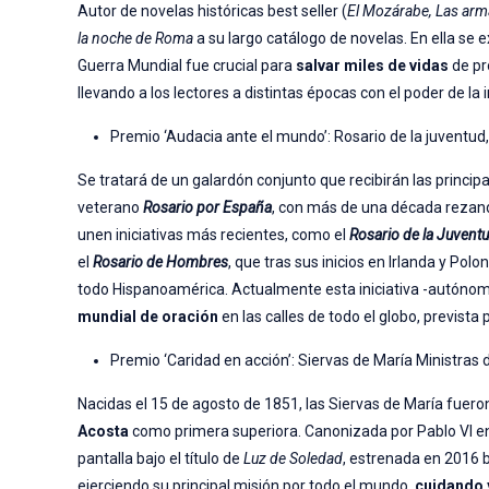
Autor de novelas históricas best seller (
El Mozárabe,
Las arm
la noche de Roma
a su largo catálogo de novelas. En ella se 
Guerra Mundial fue crucial para
salvar miles de vidas
de pr
llevando a los lectores a distintas épocas con el poder de la 
Premio ‘Audacia ante el mundo’: Rosario de la juventu
Se tratará de un galardón conjunto que recibirán las principa
veterano
Rosario por España
, con más de una década rezando 
unen iniciativas más recientes, como el
Rosario de la Juvent
el
Rosario de Hombres
, que tras sus inicios en Irlanda y Po
todo Hispanoamérica. Actualmente esta iniciativa -autóno
mundial de oración
en las calles de todo el globo, prevista
Premio ‘Caridad en acción’: Siervas de María Ministras
Nacidas el 15 de agosto de 1851, las Siervas de María fuero
Acosta
como primera superiora. Canonizada por Pablo VI en 
pantalla bajo el título de
Luz de Soledad
, estrenada en 2016 
ejerciendo su principal misión por todo el mundo,
cuidando 