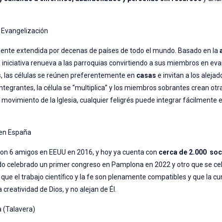
e Evangelización
lmente extendida por decenas de países de todo el mundo. Basado en la
a iniciativa renueva a las parroquias convirtiendo a sus miembros en ev
s
, las células se reúnen preferentemente en
casas
e invitan a los alejad
ntegrantes, la célula se “multiplica” y los miembros sobrantes crean otr
movimiento de la Iglesia, cualquier feligrés puede integrar fácilmente 
s en España
 con 6 amigos en EEUU en 2016, y hoy ya cuenta con
cerca de 2.000 soc
ndo celebrado un primer congreso en Pamplona en 2022 y otro que se ce
e el trabajo científico y la fe son plenamente compatibles y que la cur
 creatividad de Dios, y no alejan de Él.
a (Talavera)