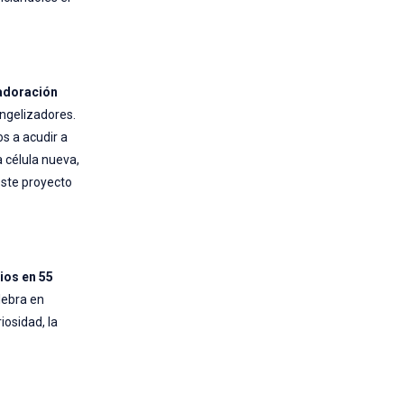
adoración
angelizadores.
os a acudir a
a célula nueva,
este proyecto
ios en 55
lebra en
iosidad, la