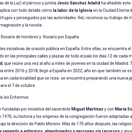
as de la Luz)
el párroco y jurista
Jesús Sánchez Adalid
ha añadido este
explica con todo detalle cómo
la labor de la Iglesia
en la Ciudad Eterna 
ófugos y perseguidos por las autoridades. ReL reconoce su trabajo de
imaginación y la novela.
d, Rosario de hombres y Rosario por España
les iniciativas de oración pública en España. Entre ellas, se encuentra el
en las principales calles y plazas de todo el país los días 12 de cada m
ud
, que reúne una vez al año a miles de jóvenes en la ciudad de Madrid.
lonia entre 2016 y 2018, llegó a España en 2022, año en que también se e
ma en cada localidad que se reza- se encuentra preparando una nueva
j
 para el 7 de octubre.
 de los Enfermos
n fundadas por iniciativa del sacerdote
Miguel Martínez
y con
María S
1970, su historia y los orígenes de la congregación fueron adaptadas a
bajo la dirección de Pablo Moreno. Más de 170 años después, las religio
y sanando a enfermos, abandonados y personas sin recursos
y anun