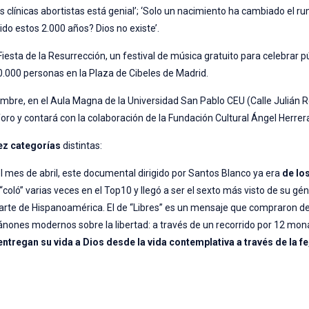
las clínicas abortistas está genial’; ‘Solo un nacimiento ha cambiado el r
tido estos 2.000 años? Dios no existe’.
iesta de la Resurrección, un festival de música gratuito para celebrar 
60.000 personas en la Plaza de Cibeles de Madrid.
embre, en el Aula Magna de la Universidad San Pablo CEU (Calle Julián
foro y contará con la colaboración de la Fundación Cultural Ángel Herrera
ez categorías
distintas:
 mes de abril, este documental dirigido por Santos Blanco ya era
de lo
 “coló” varias veces en el Top10 y llegó a ser el sexto más visto de su gé
parte de Hispanoamérica. El de “Libres” es un mensaje que compraron 
nones modernos sobre la libertad: a través de un recorrido por 12 mon
tregan su vida a Dios desde la vida contemplativa a través de la fe,