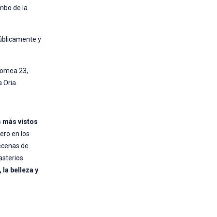
umbo de la
públicamente y
 Romea 23,
 Oria.
s más vistos
nero en los
decenas de
asterios
 la belleza y