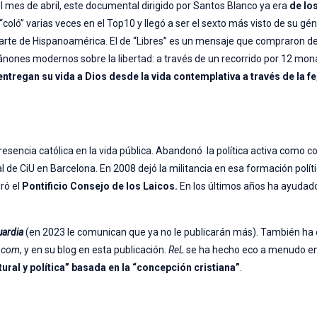
 mes de abril, este documental dirigido por Santos Blanco ya era
de lo
 “coló” varias veces en el Top10 y llegó a ser el sexto más visto de su gé
parte de Hispanoamérica. El de “Libres” es un mensaje que compraron 
nones modernos sobre la libertad: a través de un recorrido por 12 mon
tregan su vida a Dios desde la vida contemplativa a través de la fe,
esencia católica en la vida pública. Abandonó la política activa como co
de CiU en Barcelona. En 2008 dejó la militancia en esa formación políti
gró el
Pontificio Consejo de los Laicos.
En los últimos años ha ayudad
uardia
(en 2023 le comunican que ya no le publicarán más). También ha 
s.com
, y en su blog en esta publicación.
ReL
se ha hecho eco a menudo en
tural y política” basada en la “concepción cristiana”
.