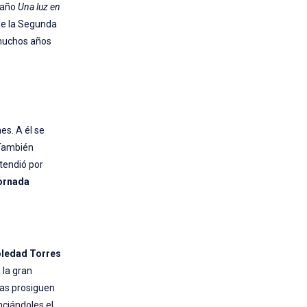
 año
Una luz en
de la Segunda
 muchos años
es. A él se
 También
xtendió por
ornada
oledad Torres
 la gran
sas prosiguen
ciándoles el