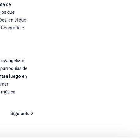
ata de
mios que
Des, en el que
 Geografía e
e evangelizar
 parroquias de
ntan luego en
rimer
a música
Siguiente