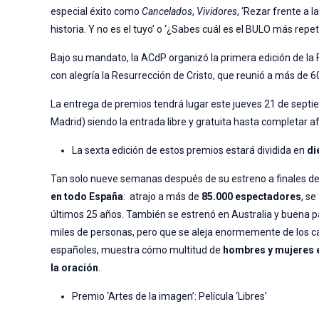
especial éxito como
Cancelados
,
Vividores
, ‘Rezar frente a 
historia. Y no es el tuyo’ o ‘¿Sabes cuál es el BULO más repe
Bajo su mandato, la ACdP organizó la primera edición de la F
con alegría la Resurrección de Cristo, que reunió a más de 
La entrega de premios tendrá lugar este jueves 21 de septi
Madrid) siendo la entrada libre y gratuita hasta completar a
La sexta edición de estos premios estará dividida en
di
Tan solo nueve semanas después de su estreno a finales del
en todo España
: atrajo a más de
85.000 espectadores
, se
últimos 25 años. También se estrenó en Australia y buena 
miles de personas, pero que se aleja enormemente de los cá
españoles, muestra cómo multitud de
hombres y mujeres en
la oración
.
Premio ‘Artes de la imagen’: Película ‘Libres’