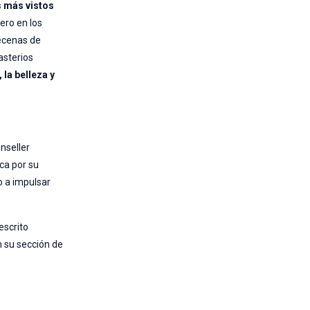
s más vistos
nero en los
decenas de
asterios
 la belleza y
nseller
ca por su
o a impulsar
escrito
 su sección de