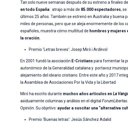
Tan solo nueve semanas después de su estreno a finales del
en todo España
: atrajo a más de
85.000 espectadores
, se
últimos 25 años. También se estrenó en Australia y buena 
miles de personas, pero que se aleja enormemente de los cá
españoles, muestra cómo multitud de
hombres y mujeres en
la oración
.
Premio ‘Letras breves’: Josep Miró i Ardèvol
En 2001 fundó la asociación
E-Cristians
para fomentar la pr
autonómico de la Generalidad catalana y portavoz municipal 
alejamiento del ideario cristiano. Entre este año y 2017 inte
la Asamblea de Asociaciones Por la Vida y la Libertad.
Miró ha escrito durante
muchos años artículos en
La Vang
asiduamente columnas y análisis en el digital
ForumLiberta
Opinión. Su objetivo:
ayudar a suscitar una “alternativa cul
Premio ‘Buenas letras’: Jesús Sánchez Adalid