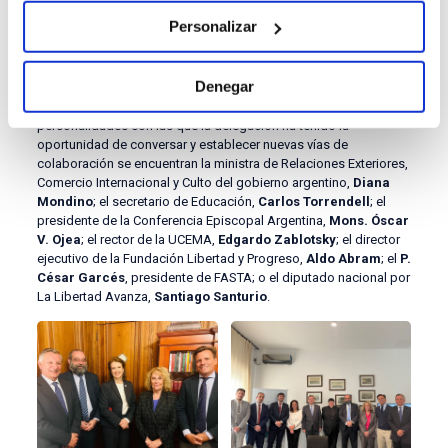
Compromiso político en
Personalizar
Argentina
En Argentina, la agenda ha continuado con nuevas e importantes
Denegar
reuniones de trabajo con otras universidades, centros de
pensamiento y autoridades políticas y religiosas. Entre las
personalidades con las que la delegación ha tenido la
oportunidad de conversar y establecer nuevas vías de
colaboración se encuentran la ministra de Relaciones Exteriores,
Comercio Internacional y Culto del gobierno argentino,
Diana
Mondino
; el secretario de Educación,
Carlos Torrendell
; el
presidente de la Conferencia Episcopal Argentina,
Mons. Óscar
V. Ojea
; el rector de la UCEMA,
Edgardo Zablotsky
; el director
ejecutivo de la Fundación Libertad y Progreso,
Aldo Abram
; el
P.
César Garcés
, presidente de FASTA; o el diputado nacional por
La Libertad Avanza,
Santiago Santurio
.