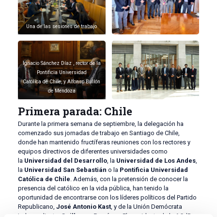
Una de las sesiones de trabajo
Ignacio Sánchez Díaz , rector de la
Pontificia Universidad
Católica de Chile, y Alfonso Bullón
de Mendoza
Primera parada: Chile
Durante la primera semana de septiembre, la delegación ha
comenzado sus jornadas de trabajo en Santiago de Chile,
donde han mantenido fructíferas reuniones con los rectores y
equipos directivos de diferentes universidades como
la
Universidad del Desarrollo
, la
Universidad de Los Andes
,
la
Universidad San Sebastián
o la
Pontificia Universidad
Católica de Chile
. Además, con la pretensión de conocer la
presencia del católico en la vida pública, han tenido la
oportunidad de encontrarse con los líderes políticos del Partido
Republicano,
José Antonio Kast
, y de la Unión Demócrata
Independiente,
Guillermo Ramírez
. El presidente de la ACdP