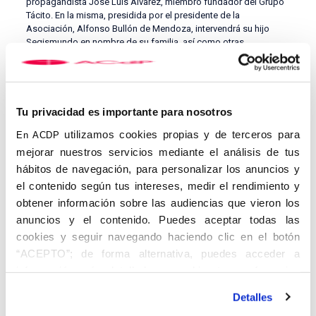
propagandista José Luis Álvarez, miembro fundador del Grupo
Tácito. En la misma, presidida por el presidente de la
Asociación, Alfonso Bullón de Mendoza, intervendrá su hijo
Segismundo en nombre de su familia, así como otras
personalidades que también conocieron de cerca su perfil
humano, jurídico y político, entre las que figuran Juan Antonio
Ortega y Díaz-Ambrona (ministro de Educación y Ciencia y
secretario general de UCD en la Transición), Alfredo Pérez de
Armiñán (letrado de Cortes y vicedirector de la Real Academia de
Tu privacidad es importante para nosotros
Bellas Artes de San Fernando) o José María Álvarez del
utilizamos cookies propias y de terceros para
En ACDP
Manzano (alcalde de Madrid entre 1991 y 2003). Organizado por
el Centro de Documentación, Investigación y Formación
mejorar nuestros servicios mediante el análisis de tus
CEDINFOR-ACdP, será ocasión de recuerdo de sus aportaciones
hábitos de navegación, para personalizar los anuncios y
en numerosas facetas de la vida pública.
el contenido según tus intereses, medir el rendimiento y
Se ruega confirmación de asistencia:
cedinfor@acdp.es
obtener información sobre las audiencias que vieron los
anuncios y el contenido. Puedes aceptar todas las
cookies y seguir navegando haciendo clic en el botón
“ACEPTO”; de forma alternativa, puedes acceder a
información más detallada y cambiar tus preferencias
antes de otorgar o negar tu consentimiento haciendo clic
Detalles
en el botón "Personalizar". Para más información puedes