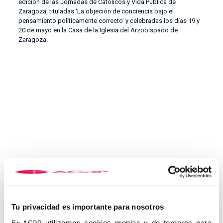
edición de las Jornadas de Católicos y Vida Pública de
Zaragoza, tituladas ‘La objeción de conciencia bajo el
pensamiento políticamente correcto’ y celebradas los días 19 y
20 de mayo en la Casa de la Iglesia del Arzobispado de
Zaragoza.
La charla estuvo presentada por el socio del centro de Zaragoza
de la ACdP, Antonio Ferrer, que hizo referencia a una “catarata
legislativa”, hablando de las nuevas leyes del aborto o la
eutanasia. Simón coincidió en que la objeción de conciencia “se
ha visto bastante maltratada” por el Tribunal Constitucional, y
Tu privacidad es importante para nosotros
citó como problemas fundamentales el hecho de que solo se
admita individualmente, que solo se permita a los directamente
utilizamos cookies propias y de terceros para
En ACDP