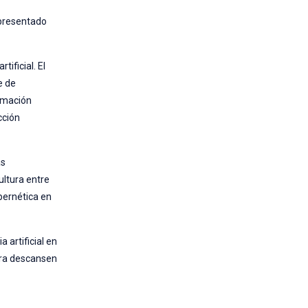
 presentado
ificial. El
e de
ormación
acción
ás
ultura entre
bernética en
 artificial en
erra descansen