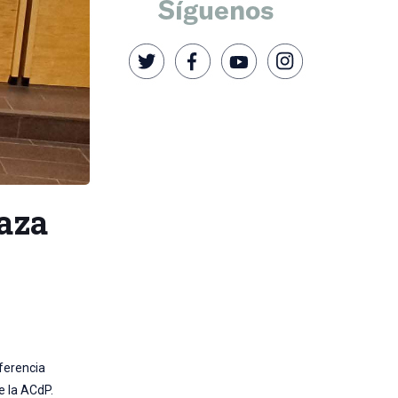
Síguenos
aza
nferencia
de la ACdP.