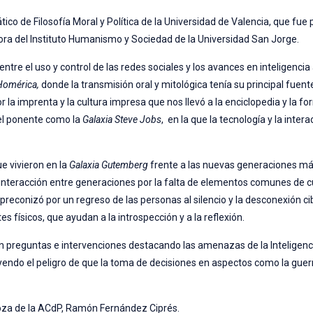
co de Filosofía Moral y Política de la Universidad de Valencia, que fue
ra del Instituto Humanismo y Sociedad de la Universidad San Jorge.
 el uso y control de las redes sociales y los avances en inteligencia art
Homérica,
donde la transmisión oral y mitológica tenía su principal fuent
 la imprenta y la cultura impresa que nos llevó a la enciclopedia y la f
el ponente como la
Galaxia Steve Jobs
, en la que la tecnología y la inter
e vivieron en la
Galaxia Gutemberg
frente a las nuevas generaciones m
 interacción entre generaciones por la falta de elementos comunes de c
preconizó por un regreso de las personas al silencio y la desconexión ci
es físicos, que ayudan a la introspección y a la reflexión.
on preguntas e intervenciones destacando las amenazas de la Inteligencia
luyendo el peligro de que la toma de decisiones en aspectos como la gu
agoza de la ACdP, Ramón Fernández Ciprés.