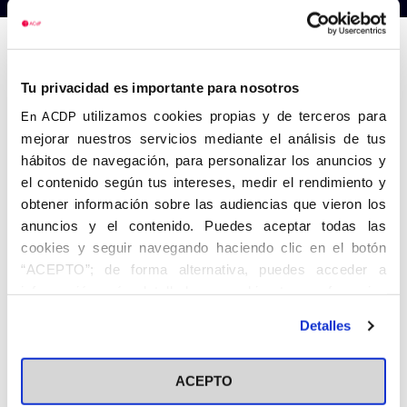
Anterior
Siguiente
Tu privacidad es importante para nosotros
utilizamos cookies propias y de terceros para
En ACDP
mejorar nuestros servicios mediante el análisis de tus
hábitos de navegación, para personalizar los anuncios y
el contenido según tus intereses, medir el rendimiento y
obtener información sobre las audiencias que vieron los
anuncios y el contenido. Puedes aceptar todas las
cookies y seguir navegando haciendo clic en el botón
“ACEPTO”; de forma alternativa, puedes acceder a
información más detallada y cambiar tus preferencias
antes de otorgar o negar tu consentimiento haciendo clic
Detalles
en el botón "Personalizar". Para más información puedes
visitar nuestra
Política de Cookies
ACEPTO
Share