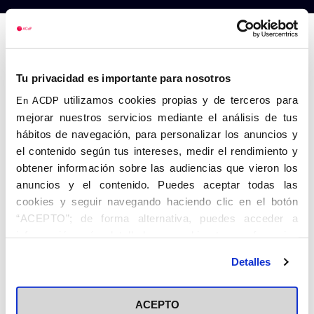
Anterior
Siguiente
Tu privacidad es importante para nosotros
utilizamos cookies propias y de terceros para
En ACDP
mejorar nuestros servicios mediante el análisis de tus
hábitos de navegación, para personalizar los anuncios y
el contenido según tus intereses, medir el rendimiento y
obtener información sobre las audiencias que vieron los
anuncios y el contenido. Puedes aceptar todas las
cookies y seguir navegando haciendo clic en el botón
“ACEPTO”; de forma alternativa, puedes acceder a
información más detallada y cambiar tus preferencias
antes de otorgar o negar tu consentimiento haciendo clic
SONY DSC
Detalles
en el botón "Personalizar". Para más información puedes
visitar nuestra
Política de Cookies
ACEPTO