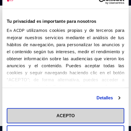
Anterior
Siguiente
Tu privacidad es importante para nosotros
utilizamos cookies propias y de terceros para
En ACDP
mejorar nuestros servicios mediante el análisis de tus
hábitos de navegación, para personalizar los anuncios y
el contenido según tus intereses, medir el rendimiento y
obtener información sobre las audiencias que vieron los
anuncios y el contenido. Puedes aceptar todas las
cookies y seguir navegando haciendo clic en el botón
“ACEPTO”; de forma alternativa, puedes acceder a
información más detallada y cambiar tus preferencias
antes de otorgar o negar tu consentimiento haciendo clic
Detalles
en el botón "Personalizar". Para más información puedes
visitar nuestra
Política de Cookies
Share
ACEPTO