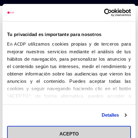
Anterior
Siguiente
Tu privacidad es importante para nosotros
utilizamos cookies propias y de terceros para
En ACDP
mejorar nuestros servicios mediante el análisis de tus
hábitos de navegación, para personalizar los anuncios y
el contenido según tus intereses, medir el rendimiento y
obtener información sobre las audiencias que vieron los
anuncios y el contenido. Puedes aceptar todas las
cookies y seguir navegando haciendo clic en el botón
“ACEPTO”; de forma alternativa, puedes acceder a
información más detallada y cambiar tus preferencias
antes de otorgar o negar tu consentimiento haciendo clic
SONY DSC
Detalles
en el botón "Personalizar". Para más información puedes
visitar nuestra
Política de Cookies
ACEPTO