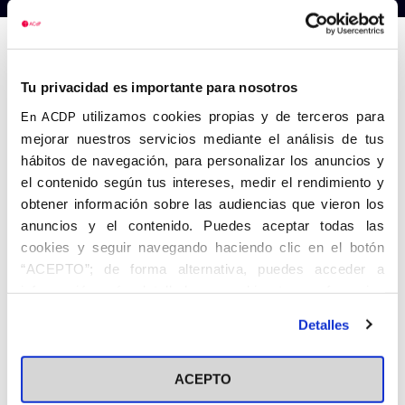
Anterior
Siguiente
Tu privacidad es importante para nosotros
utilizamos cookies propias y de terceros para
En ACDP
mejorar nuestros servicios mediante el análisis de tus
hábitos de navegación, para personalizar los anuncios y
el contenido según tus intereses, medir el rendimiento y
obtener información sobre las audiencias que vieron los
anuncios y el contenido. Puedes aceptar todas las
cookies y seguir navegando haciendo clic en el botón
“ACEPTO”; de forma alternativa, puedes acceder a
información más detallada y cambiar tus preferencias
antes de otorgar o negar tu consentimiento haciendo clic
Detalles
en el botón "Personalizar". Para más información puedes
visitar nuestra
Política de Cookies
ACEPTO
Share