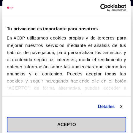
Anterior
Siguiente
Tu privacidad es importante para nosotros
utilizamos cookies propias y de terceros para
En ACDP
mejorar nuestros servicios mediante el análisis de tus
hábitos de navegación, para personalizar los anuncios y
el contenido según tus intereses, medir el rendimiento y
obtener información sobre las audiencias que vieron los
anuncios y el contenido. Puedes aceptar todas las
cookies y seguir navegando haciendo clic en el botón
“ACEPTO”; de forma alternativa, puedes acceder a
información más detallada y cambiar tus preferencias
antes de otorgar o negar tu consentimiento haciendo clic
Detalles
en el botón "Personalizar". Para más información puedes
visitar nuestra
Política de Cookies
ACEPTO
Share