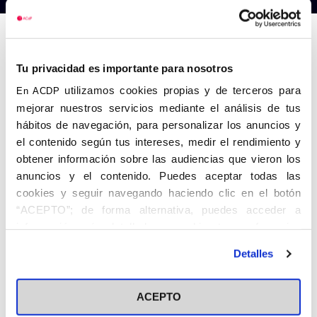
Anterior
Siguiente
Tu privacidad es importante para nosotros
utilizamos cookies propias y de terceros para
En ACDP
mejorar nuestros servicios mediante el análisis de tus
hábitos de navegación, para personalizar los anuncios y
el contenido según tus intereses, medir el rendimiento y
obtener información sobre las audiencias que vieron los
anuncios y el contenido. Puedes aceptar todas las
cookies y seguir navegando haciendo clic en el botón
“ACEPTO”; de forma alternativa, puedes acceder a
información más detallada y cambiar tus preferencias
antes de otorgar o negar tu consentimiento haciendo clic
Detalles
en el botón "Personalizar". Para más información puedes
visitar nuestra
Política de Cookies
ACEPTO
Share