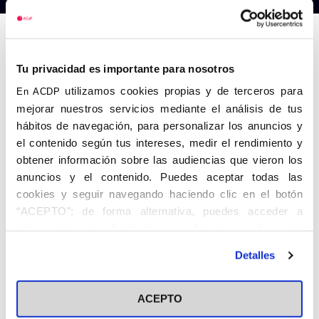
Anterior
Siguiente
Tu privacidad es importante para nosotros
utilizamos cookies propias y de terceros para
En ACDP
mejorar nuestros servicios mediante el análisis de tus
hábitos de navegación, para personalizar los anuncios y
el contenido según tus intereses, medir el rendimiento y
obtener información sobre las audiencias que vieron los
anuncios y el contenido. Puedes aceptar todas las
cookies y seguir navegando haciendo clic en el botón
“ACEPTO”; de forma alternativa, puedes acceder a
información más detallada y cambiar tus preferencias
antes de otorgar o negar tu consentimiento haciendo clic
Detalles
en el botón "Personalizar". Para más información puedes
visitar nuestra
Política de Cookies
ACEPTO
Share