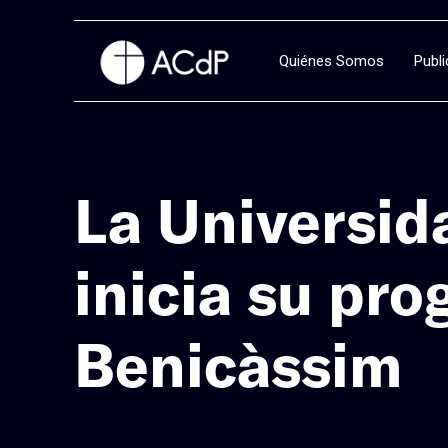
Quiénes Somos
Publ
La Universid
inicia su pro
Benicàssim