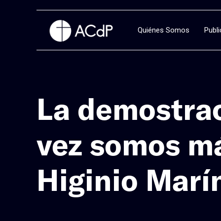
Quiénes Somos
Publ
La demostrac
vez somos má
Higinio Marí