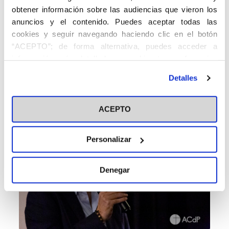
obtener información sobre las audiencias que vieron los
anuncios y el contenido. Puedes aceptar todas las
cookies y seguir navegando haciendo clic en el botón
“ACEPTO”; de forma alternativa, puedes acceder a
información más detallada y cambiar tus preferencias
antes de otorgar o negar tu consentimiento haciendo clic
Detalles
en el botón "Personalizar". Para más información puedes
visitar nuestra
Política de Cookies
ACEPTO
Personalizar
Denegar