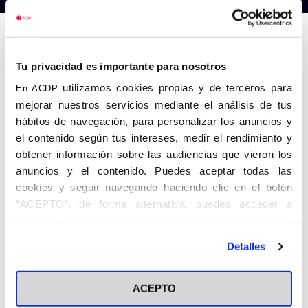
Anterior
Siguiente
Tu privacidad es importante para nosotros
utilizamos cookies propias y de terceros para
En ACDP
mejorar nuestros servicios mediante el análisis de tus
hábitos de navegación, para personalizar los anuncios y
el contenido según tus intereses, medir el rendimiento y
obtener información sobre las audiencias que vieron los
anuncios y el contenido. Puedes aceptar todas las
cookies y seguir navegando haciendo clic en el botón
“ACEPTO”; de forma alternativa, puedes acceder a
información más detallada y cambiar tus preferencias
antes de otorgar o negar tu consentimiento haciendo clic
Detalles
en el botón "Personalizar". Para más información puedes
visitar nuestra
Política de Cookies
ACEPTO
Share