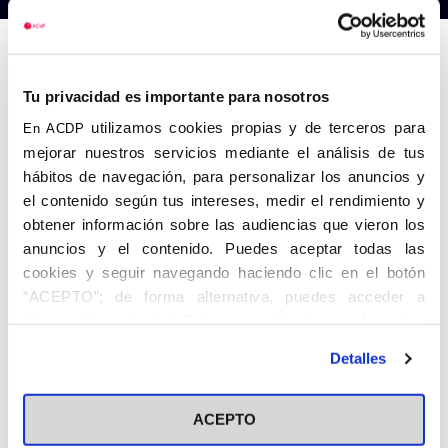
Anterior
Siguiente
Tu privacidad es importante para nosotros
utilizamos cookies propias y de terceros para
En ACDP
mejorar nuestros servicios mediante el análisis de tus
hábitos de navegación, para personalizar los anuncios y
el contenido según tus intereses, medir el rendimiento y
obtener información sobre las audiencias que vieron los
anuncios y el contenido. Puedes aceptar todas las
cookies y seguir navegando haciendo clic en el botón
“ACEPTO”; de forma alternativa, puedes acceder a
información más detallada y cambiar tus preferencias
antes de otorgar o negar tu consentimiento haciendo clic
Detalles
en el botón "Personalizar". Para más información puedes
visitar nuestra
Política de Cookies
ACEPTO
Share