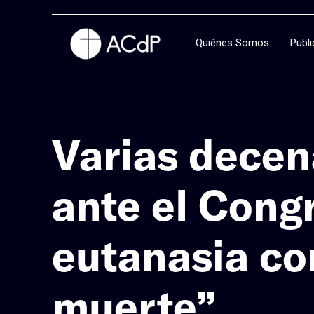
Quiénes Somos
Publ
Varias decen
ante el Congr
eutanasia co
muerte”