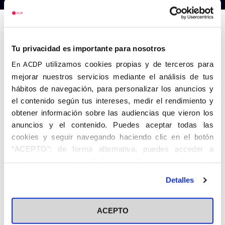
Anterior
Siguiente
Tu privacidad es importante para nosotros
utilizamos cookies propias y de terceros para
En ACDP
mejorar nuestros servicios mediante el análisis de tus
hábitos de navegación, para personalizar los anuncios y
el contenido según tus intereses, medir el rendimiento y
obtener información sobre las audiencias que vieron los
anuncios y el contenido. Puedes aceptar todas las
cookies y seguir navegando haciendo clic en el botón
“ACEPTO”; de forma alternativa, puedes acceder a
información más detallada y cambiar tus preferencias
antes de otorgar o negar tu consentimiento haciendo clic
Detalles
en el botón "Personalizar". Para más información puedes
visitar nuestra
Política de Cookies
ACEPTO
Share