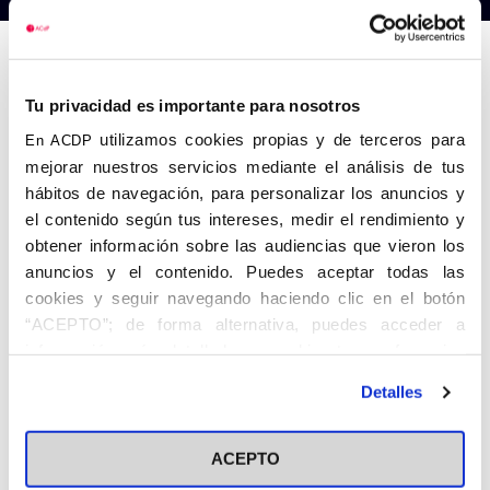
Anterior
Siguiente
Tu privacidad es importante para nosotros
utilizamos cookies propias y de terceros para
En ACDP
mejorar nuestros servicios mediante el análisis de tus
hábitos de navegación, para personalizar los anuncios y
el contenido según tus intereses, medir el rendimiento y
obtener información sobre las audiencias que vieron los
anuncios y el contenido. Puedes aceptar todas las
cookies y seguir navegando haciendo clic en el botón
“ACEPTO”; de forma alternativa, puedes acceder a
información más detallada y cambiar tus preferencias
antes de otorgar o negar tu consentimiento haciendo clic
Detalles
en el botón "Personalizar". Para más información puedes
visitar nuestra
Política de Cookies
ACEPTO
Share