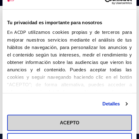
Anterior
Siguiente
Tu privacidad es importante para nosotros
utilizamos cookies propias y de terceros para
En ACDP
mejorar nuestros servicios mediante el análisis de tus
hábitos de navegación, para personalizar los anuncios y
el contenido según tus intereses, medir el rendimiento y
obtener información sobre las audiencias que vieron los
anuncios y el contenido. Puedes aceptar todas las
cookies y seguir navegando haciendo clic en el botón
“ACEPTO”; de forma alternativa, puedes acceder a
información más detallada y cambiar tus preferencias
antes de otorgar o negar tu consentimiento haciendo clic
Detalles
en el botón "Personalizar". Para más información puedes
visitar nuestra
Política de Cookies
Share
ACEPTO